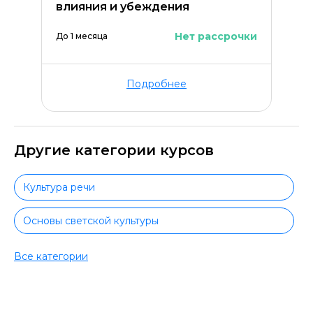
влияния и убеждения
Нет рассрочки
До 1 месяца
Подробнее
Другие категории курсов
Культура речи
Основы светской культуры
История культуры
Все категории
Культура России