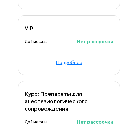
VIP
Нет рассрочки
До 1 месяца
Оставить комментарий
Подробнее
Курс: Препараты для
анестезиологического
сопровождения
Нет рассрочки
До 1 месяца