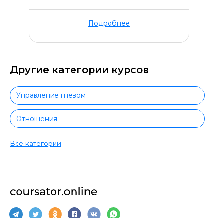
Подробнее
Другие категории курсов
Управление гневом
Отношения
Творчество
Все категории
Вокал
Рисование
Актерское мастерство