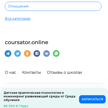
Отношения
Творчество
Все категории
Вокал
Рисование
Актерское мастерство
Фриланс
О нас
Контакты
Отзывы о школах
Архитектура
Личностный рост
Детская практическая психология и
Пользовательское соглашение
инжиниринг развивающей среды от Среда
Управление конфликтами
ЗАПИСАТЬСЯ
обучения
60 000 ₽ / Курс