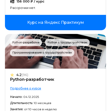
156 000 ₽ / курс
Верстка на HTML/CSS
Рассрочки нет.
IT-рекрутмент
Курс на Яндекс Практикум
Big Data
DevOps
Python-разработка
Python с трудоустройством
Блогерство
Программирование с трудоустройством
Data Science
4.2
(96)
QA-тестирование
Python-разработчик
Дизайн мобильных приложений
Подробнее о курсе
Начало:
04.12.2025
IOS-разработка
Длительность:
10 месяцев
Занятия:
от 10 часов в неделю