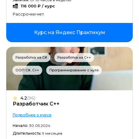
116 000 ₽ / курс
Аналитика на Python
Рассрочки нет.
SQL для анализа данных
Курс на Яндекс Практикум
Нейронные сети
Маркетинг с сертификатом
Разработка на C#
Разработка на C++
ООП C#, C++
Программирование с нуля
Golang-разработка
Управление рисками
4.2
(96)
Продвижение Вконтакте
Разработчик C++
Подробнее о курсе
Программирование детям
Начало:
30.05.2024
Управление командами
Длительность:
9 месяцев