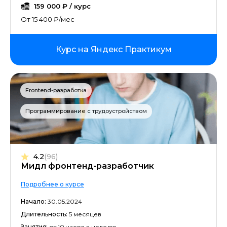
Бренд-менеджмент
159 000 ₽ / курс
От 15 400 ₽/мес
Продуктовая аналитика
Курс на Яндекс Практикум
Системная аналитика
Разработка на C#
Frontend-разработка
Figma
Программирование с трудоустройством
Машинное обучение
Иностранные языки для работы
4.2
(96)
Мидл фронтенд-разработчик
Информационная безопасность
Подробнее о курсе
Аналитика на Power BI
Начало:
30.05.2024
Длительность:
5 месяцев
Разработка на C++
Занятия:
от 10 часов в неделю