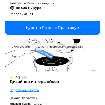
Программирование с трудоустройством
Занятия:
от 10 часов в неделю
118 500 ₽ / курс
Backend-разработка
Рассрочки нет.
HR и управление персоналом
Курс на Яндекс Практикум
Fullstack-разработка
UX-аналитика
UX/UI дизайн
Дизайн мобильных приложений
Figma
Продуктовый дизайн
Критическое мышление
4.2
(96)
Инженер по автоматизации
Дизайнер интерфейсов
Подробнее о курсе
SQL
Начало:
10.06.2024
Языки программирования
Длительность:
9 месяцев