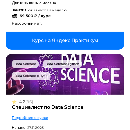
Длительность:
3 месяца
Занятия:
от 10 часов в неделю
69 500 ₽ / курс
Рассрочки нет.
Курс на Яндекс Практикум
Data Science
Data Science Python
Data Science с нуля
4.2
(96)
Специалист по Data Science
Подробнее о курсе
Начало:
27.11.2025