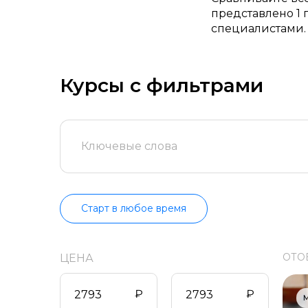
представлено 1 
специалистами. 
бесплатные вар
продолжительно
информацию о в
Курсы с фильтрами
Старт в любое время
ОТО
ЦЕНА
₽
₽
М