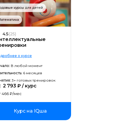
Мобильная разработка
За
одовые курсы для детей
JavaScript-разработка
Це
Математика
Frontend-разработка
Це
4.5
(25)
Разработка игр
Ра
нтеллектуальные
ренировки
Системное администрирование
Ра
дробнее о курсе
Java-разработка
На
чало:
В любой момент
Android-разработка
На
ительность:
6 месяцев
PHP-разработка
Дл
нятия:
3+ готовых тренировок
2 793 ₽ / курс
Верстка на HTML/CSS
Дл
 466 ₽/мес
DevOps
Курс на IQша
QA-тестирование
IOS-разработка