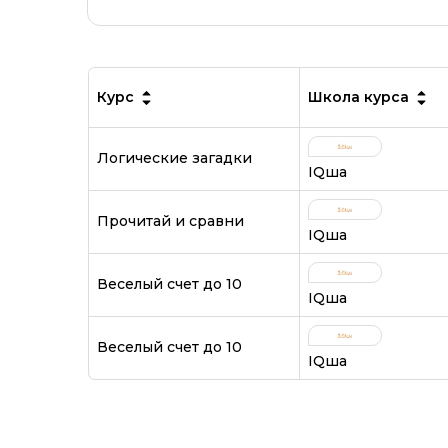
Курс
Школа курса
Логические загадки
IQша
Прочитай и сравни
IQша
Веселый счет до 10
IQша
Веселый счет до 10
IQша