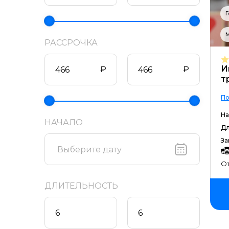
Г
РАССРОЧКА
И
₽
₽
т
По
На
НАЧАЛО
Дл
За
От
ДЛИТЕЛЬНОСТЬ