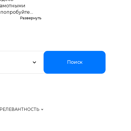
грамотными
 попробуйте
,
Развернуть
оддерживаем
ии.
Поиск
РЕЛЕВАНТНОСТЬ
левантность