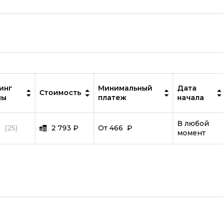
Фреймворк Spring
Фреймворк Django
Фреймворк Node.JS
Работа с GIT
Фреймворк Flutter
инг
Минимальный
Дата
Стоимость
Алгоритмы и структуры данных
лы
платеж
начала
ООП
В любой
5
(25)
2 793
₽
От 466 ₽
Программирование с нуля
момент
Программирование с трудоустр
Docker
Работа с Ansible
Kubernetes
Backend-разработка