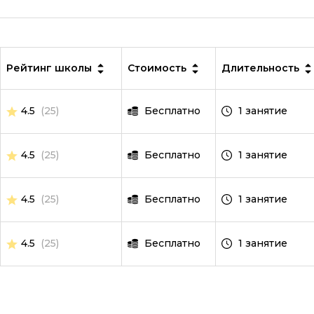
No-code разработка
Создание сайтов на тильде
Рейтинг школы
Стоимость
Длительность
Fullstack-разработка
Vue JS
4.5
(25)
Бесплатно
1 занятие
Ruby
Terraform
4.5
(25)
Бесплатно
1 занятие
Wordpress
4.5
(25)
Бесплатно
1 занятие
Битрикс
Angular
4.5
(25)
Бесплатно
1 занятие
ASP.NET Core
Базы данных
Блокчейн разработка