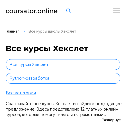
Главная
Все курсы школы Хекслет
Все курсы Хекслет
Все курсы Хекслет
Python-разработка
JavaScript-разработка
Все категории
Сравнивайте все курсы Хекслет и найдите подходящее
Frontend-разработка
предложение. Здесь представлено 12 платных онлайн
курсов, которые помогут вам стать грамотными
Java-разработка
специалистами. А если вы не уверены в выборе
Развернуть
профессии, сначала попробуйте бесплатные варианты.