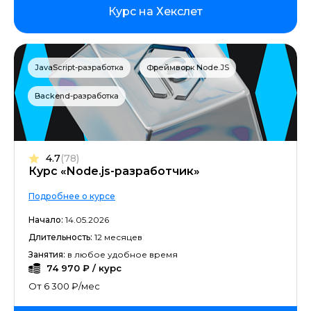
Курс на Хекслет
JavaScript-разработка
Фреймворк Node.JS
Backend-разработка
4.7
(78)
Курс «Node.js-разработчик»
Подробнее о курсе
Начало:
14.05.2026
Длительность:
12 месяцев
Занятия:
в любое удобное время
74 970 ₽ / курс
От 6 300 ₽/мес