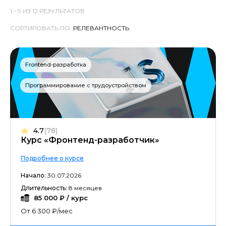
Программирование с нуля
1 -
9
ИЗ
12
РЕЗУЛЬТАТОВ
Программирование с трудоустройством
СОРТИРОВАТЬ ПО:
Backend-разработка
Frontend-разработка
Fullstack-разработка
Программирование с трудоустройством
Ручное тестирование
Языки программирования
4.7
(78)
Курс «Фронтенд-разработчик»
Подробнее о курсе
Начало:
30.07.2026
Длительность:
8 месяцев
85 000 ₽ / курс
От 6 300 ₽/мес