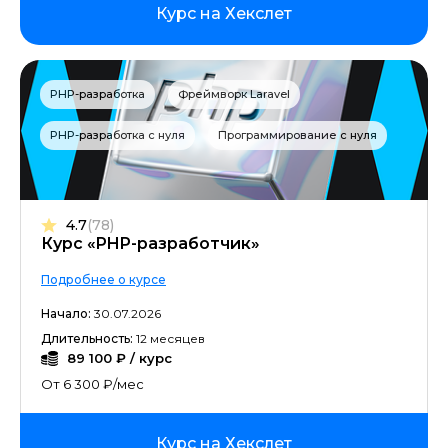
Курс на Хекслет
PHP-разработка
Фреймворк Laravel
PHP-разработка с нуля
Программирование с нуля
4.7
(78)
Курс «PHP-разработчик»
Подробнее о курсе
Начало:
30.07.2026
Длительность:
12 месяцев
89 100 ₽ / курс
От 6 300 ₽/мес
Курс на Хекслет