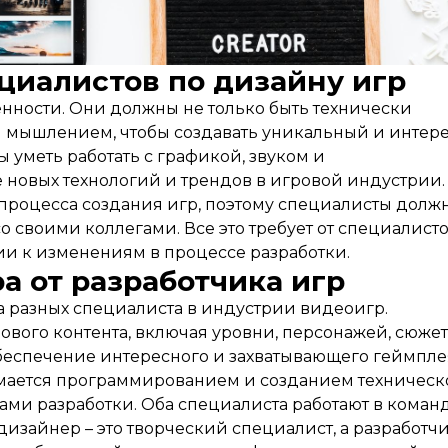
циалистов по дизайну игр
нности. Они должны не только быть технически
м мышлением, чтобы создавать уникальный и интер
 уметь работать с графикой, звуком и
 новых технологий и трендов в игровой индустрии.
 процесса создания игр, поэтому специалисты долж
 своими коллегами. Все это требует от специалисто
ии к изменениям в процессе разработки.
а от разработчика игр
а разных специалиста в индустрии видеоигр.
вого контента, включая уровни, персонажей, сюже
обеспечение интересного и захватывающего геймпле
нимается программированием и созданием техническ
ами разработки. Оба специалиста работают в команд
дизайнер – это творческий специалист, а разработчи