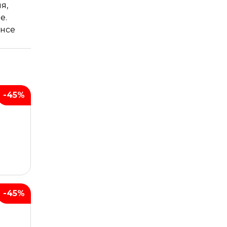
я,
е.
ансе
-45%
-45%