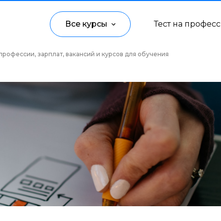
Все курсы
Тест на профес
профессии, зарплат, вакансий и курсов для обучения
Программирование
Управление
Дизайн
Маркетинг
Аналитика
Создание контента
Иностранные языки
Детям