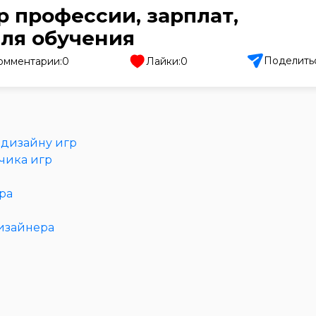
р профессии, зарплат,
Образ жизни
для обучения
Бизнес и финансы
Поделить
омментарии:
0
Лайки:
0
Спорт
Саморазвитие
Другое
 дизайну игр
чика игр
Рукоделие
ра
изайнера