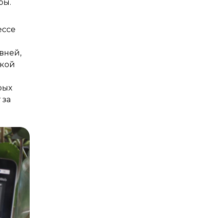
ры.
ессе
вней,
ткой
рых
 за