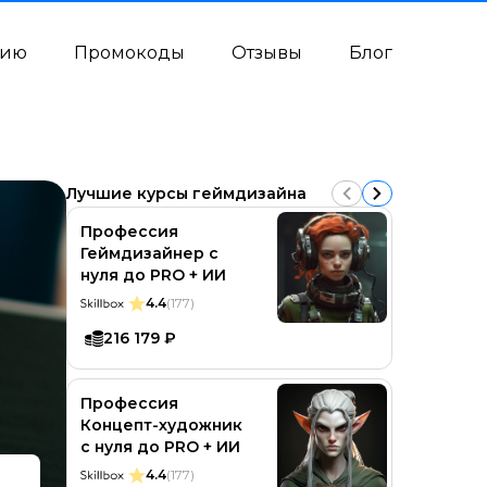
сию
Промокоды
Отзывы
Блог
Лучшие курсы геймдизайна
Профессия
Професс
Геймдизайнер с
Концепт
нуля до PRO + ИИ
4.
4.4
(177)
193 24
216 179 ₽
Професс
Профессия
Продюсе
Концепт-художник
4.
с нуля до PRO + ИИ
135 411
4.4
(177)