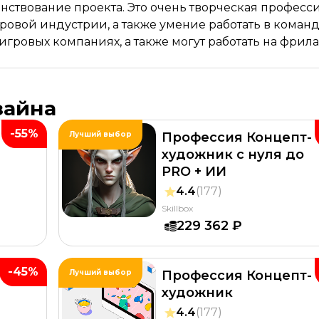
нствование проекта. Это очень творческая професси
овой индустрии, а также умение работать в команд
гровых компаниях, а также могут работать на фрил
зайна
-55%
Лучший выбор
Профессия Концепт-
я
художник с нуля до
PRO + ИИ
4.4
(177)
Skillbox
229 362 ₽
-45%
Лучший выбор
Профессия Концепт-
художник
4.4
(177)