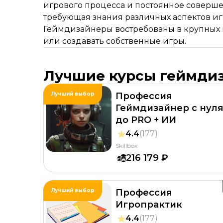
игрового процесса и постоянное соверше
требующая знания различных аспектов игр
Геймдизайнеры востребованы в крупных и
или создавать собственные игры.
Лучшие курсы геймди
Лучший выбор
Профессия
Геймдизайнер с нул
до PRO + ИИ
4.4
(177)
Skillbox
216 179 ₽
Лучший выбор
Профессия
Игропрактик
4.4
(177)