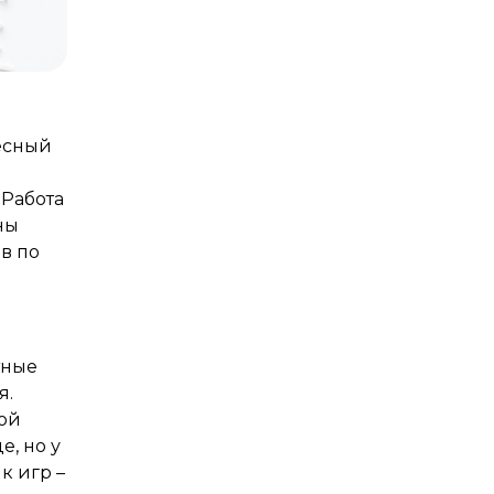
есный
 Работа
ны
в по
тные
я.
ой
е, но у
к игр –