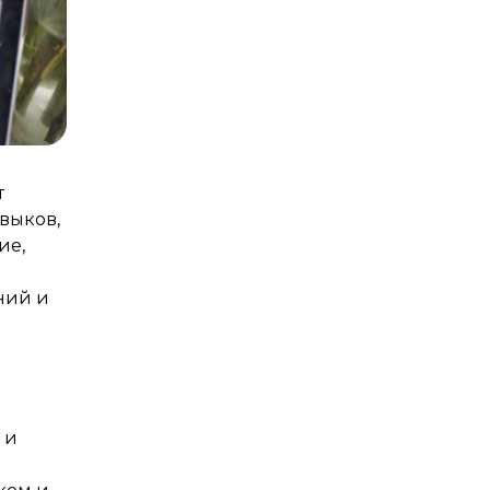
т
выков,
ие,
ний и
 и