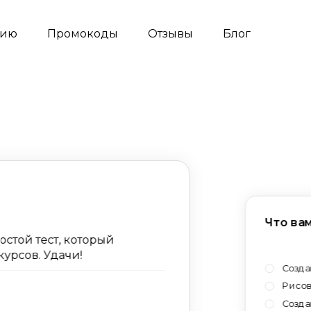
сию
Промокоды
Отзывы
Блог
Что ва
стой тест, который
урсов. Удачи!
Созда
Рисов
Созда