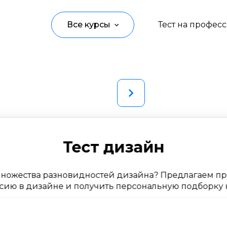
Все курсы
Тест на профес
Программирование
Управление
Дизайн
Маркетинг
Тест дизайн
Аналитика
ножества разновидностей дизайна? Предлагаем про
Создание контента
ию в дизайне и получить персональную подборку к
Иностранные языки
Детям