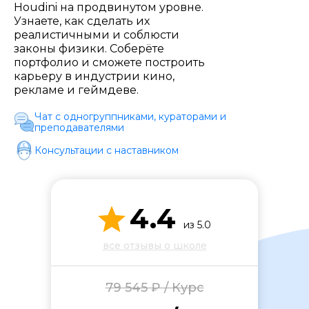
Стоимость *
Houdini на продвинутом уровне.
Узнаете, как сделать их
реалистичными и соблюсти
законы физики. Соберёте
Подача материала *
портфолио и сможете построить
карьеру в индустрии кино,
рекламе и геймдеве.
Программа обучения *
Чат с одногруппниками, кураторами и
преподавателями
Консультации с наставником
Уровень организации *
4.4
из 5.0
все отзывы о школе
79 545 ₽ / Курс