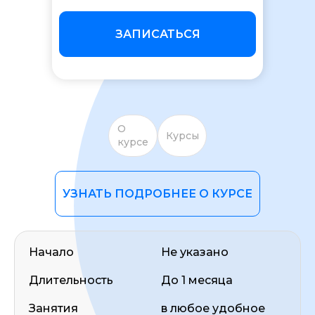
ЗАПИСАТЬСЯ
ОСТАВИТЬ ОТЗЫВ
О
Курсы
курсе
УЗНАТЬ ПОДРОБНЕЕ О КУРСЕ
Начало
Не указано
Длительность
До 1 месяца
Занятия
в любое удобное