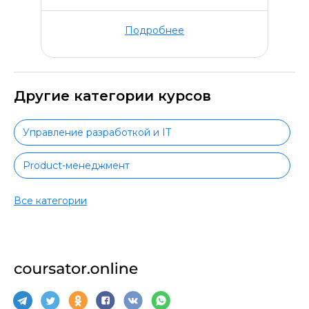
Подробнее
Другие категории курсов
Управление разработкой и IT
Product-менеджмент
Project-менеджмент
Все категории
Финансы для руководителей
Руководство маркетингом
Запуск стартапов