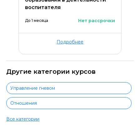
воспитателя
Нет рассрочки
До 1 месяца
Подробнее
Другие категории курсов
Управление гневом
Отношения
Творчество
Все категории
Вокал