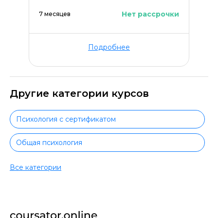
Нет рассрочки
7 месяцев
Подробнее
Другие категории курсов
Психология с сертификатом
Общая психология
Педагогика и психология
Все категории
Психология для начинающих
Повышение квалификации по психологии