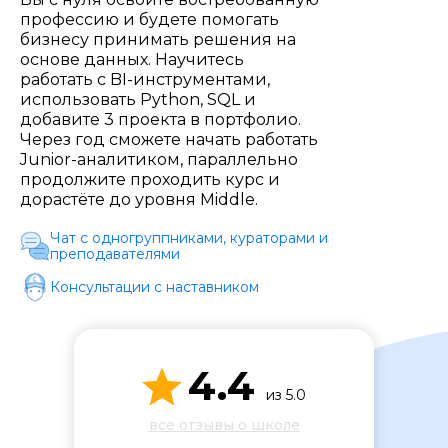
Стоимость *
профессию и будете помогать
бизнесу принимать решения на
основе данных. Научитесь
Подача материала *
работать с BI-инструментами,
использовать Python, SQL и
добавите 3 проекта в портфолио.
Через год сможете начать работать
Программа обучения *
Junior-аналитиком, параллельно
продолжите проходить курс и
дорастёте до уровня Middle.
Уровень организации *
Чат с одногруппниками, кураторами и
преподавателями
Консультации с наставником
4.4
из 5.0
все отзывы о школе