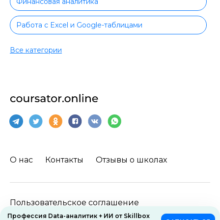
Финансовая аналитика
Работа с Excel и Google-таблицами
Excel для начинающих
Все категории
Excel с сертификатом
Аналитика для руководителей
Работа с презентациями
Маркетинговая аналитика
О нас
Контакты
Отзывы о школах
Web-аналитика
Big Data
Пользовательское соглашение
Data Science
Профессия Data-аналитик + ИИ от Skillbox