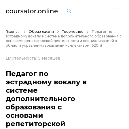
ОСТАВИТЬ ОТЗЫВ
Главная
Образ жизни
Творчество
Педагог по
эстрадному вокалу в системе дополнительного образования с
основами репетиторской деятельности и специализацией в
области управления вокальным коллективом (620ч)
Длительность: 5 месяцев
Педагог по
эстрадному вокалу в
системе
дополнительного
образования с
основами
репетиторской