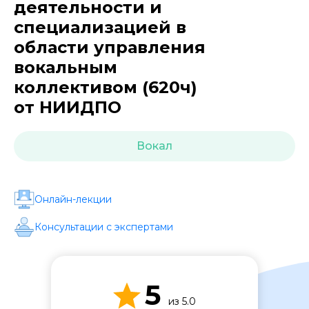
Стоимость *
деятельности и
специализацией в
области управления
Подача материала *
вокальным
коллективом (620ч)
Программа обучения *
от НИИДПО
Вокал
Уровень организации *
Онлайн-лекции
Консультации с экспертами
5
из 5.0