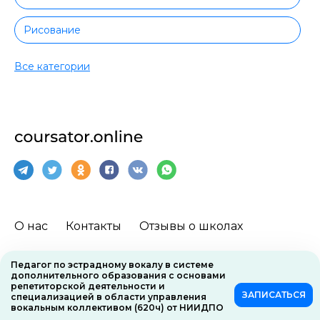
Рисование
Актерское мастерство
Все категории
О нас
Контакты
Отзывы о школах
Педагог по эстрадному вокалу в системе
дополнительного образования с основами
репетиторской деятельности и
Пользовательское соглашение
ЗАПИСАТЬСЯ
специализацией в области управления
вокальным коллективом (620ч) от НИИДПО