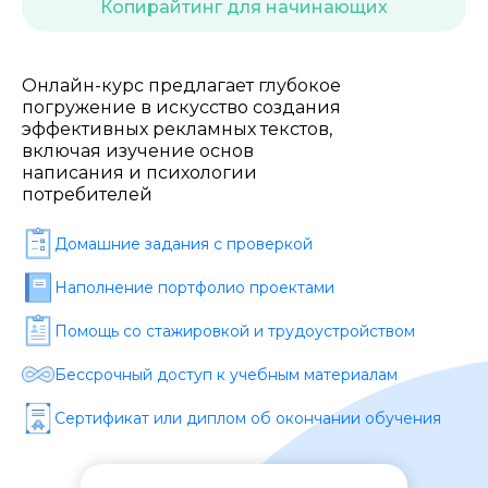
Стоимость *
Копирайтинг для начинающих
Подача материала *
Онлайн-курс предлагает глубокое
погружение в искусство создания
эффективных рекламных текстов,
включая изучение основ
Программа обучения *
написания и психологии
потребителей
Уровень организации *
Домашние задания c проверкой
Наполнение портфолио проектами
Помощь со стажировкой и трудоустройством
Бессрочный доступ к учебным материалам
Сертификат или диплом об окончании обучения