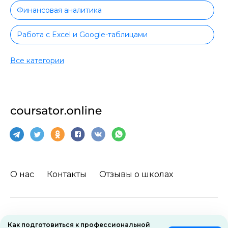
Финансовая аналитика
Работа с Excel и Google-таблицами
Excel для начинающих
Все категории
Excel с сертификатом
Аналитика для руководителей
Работа с презентациями
Маркетинговая аналитика
О нас
Контакты
Отзывы о школах
Web-аналитика
Big Data
Пользовательское соглашение
Как подготовиться к про­фес­сио­нальной