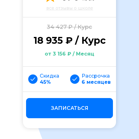
все отзывы о школе
34 427 ₽ / Курс
18 935 ₽ / Курс
от 3 156 ₽ / Месяц
ОСТАВИТЬ ОТЗЫВ
Скидка
Рассрочка
45%
6 месяцев
ЗАПИСАТЬСЯ