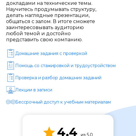
Стоимость *
докладами на технические темы.
Научитесь продумывать структуру,
делать наглядные презентации,
общаться с залом. В итоге сможете
Подача материала *
заинтересовывать аудиторию
любой темой и достойно
представить свою компанию.
Программа обучения *
Домашние задания c проверкой
Помощь со стажировкой и трудоустройством
Уровень организации *
Проверка и разбор домашних заданий
Лекции в записи
Бессрочный доступ к учебным материалам
4.4
из 5.0