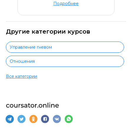
Подробнее
Другие категории курсов
Управление гневом
Отношения
Творчество
Все категории
Вокал
Рисование
Актерское мастерство