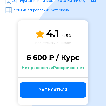
Сертификат или диплом об окончании обучения
Тесты на закрепление материала
4.1
из 5.0
ОСТАВИТЬ ОТЗЫВ
все отзывы о школе
6 600 ₽ / Курс
Нет рассрочкиРассрочки нет
ЗАПИСАТЬСЯ