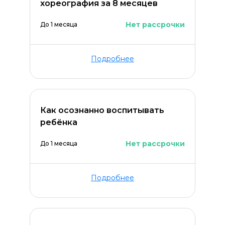
хореография за 8 месяцев
Нет рассрочки
До 1 месяца
Подробнее
Как осознанно воспитывать
ребёнка
Нет рассрочки
До 1 месяца
Оставить комментарий
Подробнее