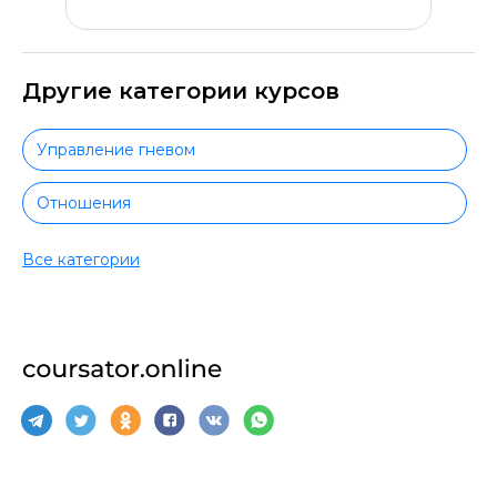
Другие категории курсов
Управление гневом
Отношения
Творчество
Все категории
Вокал
Рисование
Актерское мастерство
Фриланс