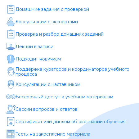
Стоимость *
Домашние задания c проверкой
Консультации с экспертами
Подача материала *
Проверка и разбор домашних заданий
Программа обучения *
Лекции в записи
Подходит новичкам
Уровень организации *
Поддержка кураторов и координаторов учебного
процесса
Консультации с наставником
Бессрочный доступ к учебным материалам
Сессии вопросов и ответов
Сертификат или диплом об окончании обучения
Тесты на закрепление материала