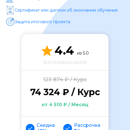
Сертификат или диплом об окончании обучения
Защита итогового проекта
4.4
ОСТАВИТЬ ОТЗЫВ
из 5.0
все отзывы о школе
123 874 ₽ / Курс
74 324 ₽ / Курс
от 4 510 ₽ / Месяц
Скидка
Рассрочка