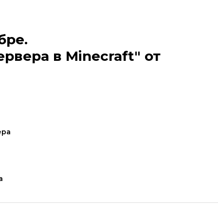
бре.
вера в Minecraft" от
ера
а