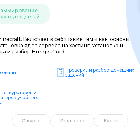
Образ жизни
раммирование
афт для детей
Бизнес и финансы
Спорт
inecraft. Включает в себя такие темы как: основы
становка ядра сервера на хостинг. Установка и
Саморазвитие
ка и разбор BungeeCord.
Другое
Проверка и разбор домашних
лекции
Рукоделие
заданий
ка кураторов и
аторов учебного
а
О курсе
Promotion
Курсы