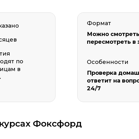
Формат
казано
Можно смотреть 
сяцев
пересмотреть в 
а материала *
Программа обучения *
тия
одят по
Особенности
ицам в
Проверка домашн
.
ответит на вопро
24/7
ОСТАВИТЬ КОММЕНТАРИЙ
 курсах Фоксфорд
ОСТАВИТЬ ОТЗЫВ