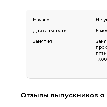
Оставить комментарий
Начало
Не у
Длительность
6 ме
Стоимость *
Подач
Занятия
Заня
прох
пятн
17.00
Отзывы выпускников о