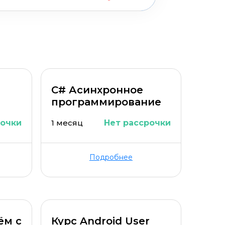
C# Асинхронное
программирование
рочки
1 месяц
Нет рассрочки
Подробнее
ём с
Курс Android User