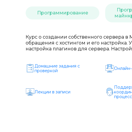
Прог
Программирование
майнкр
Курс о создании собственного сервера в M
обращения с хостингом и его настройка. У
настройка плагинов для сервера. Настрой
Домашние задания c
Онлайн-
проверкой
Поддерж
Лекции в записи
координ
процесс