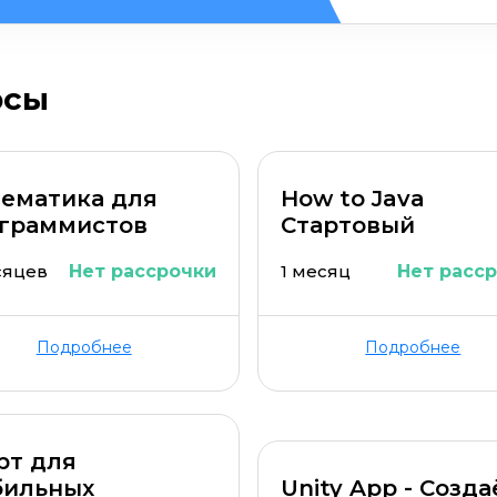
рсы
ематика для
How to Java
граммистов
Стартовый
сяцев
Нет рассрочки
1 месяц
Нет расс
Подробнее
Подробнее
рт для
ильных
Unity App - Созда