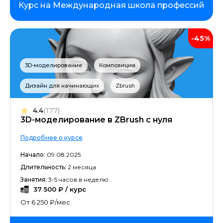
Курс на Международная школа профессий
-45%
3D-моделирование
Композиция
Дизайн для начинающих
Zbrush
4.4
(177)
3D-моделирование в ZBrush с нуля
Подробнее о курсе
Начало:
09.08.2025
Длительность:
2 месяца
Занятия:
3-5 часов в неделю
37 500 ₽ / курс
От 6 250 ₽/мес