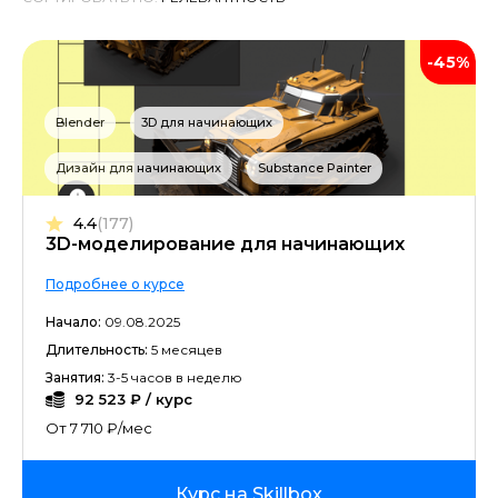
-45%
Blender
3D для начинающих
Дизайн для начинающих
Substance Painter
4.4
(177)
3D-моделирование для начинающих
Подробнее о курсе
Начало:
09.08.2025
Длительность:
5 месяцев
Занятия:
3-5 часов в неделю
92 523 ₽ / курс
От 7 710 ₽/мес
Курс на Skillbox