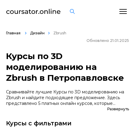
Главная
Дизайн
Zbrush
Обновлено 21.01.2025
Курсы по 3D
моделированию на
Zbrush в Петропавловске
Сравнивайте лучшие Курсы по 3D моделированию на
Zbrush и найдите подходящее предложение. Здесь
представлено 5 платных онлайн курсов, которые
помогут вам стать грамотными специалистами. А если
Развернуть
вы не уверены в выборе профессии, сначала
попробуйте бесплатные варианты. Большой выбор
Курсы с фильтрами
обучающих программ по цене, продолжительности,
формату, отзывам, условиям рассрочки. Мы