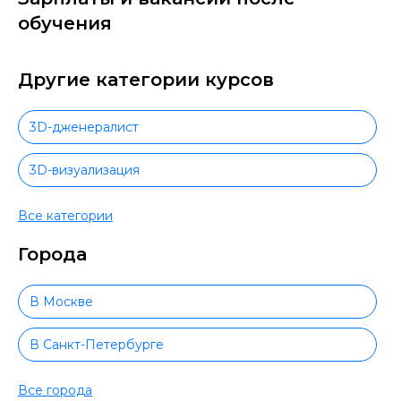
обучения
Другие категории курсов
3D-дженералист
3D-визуализация
Adobe InDesign
Все категории
Города
Adobe Animate
CG-рисование
В Москве
Черчение
В Санкт-Петербурге
CorelDraw
В Новосибирске
Все города