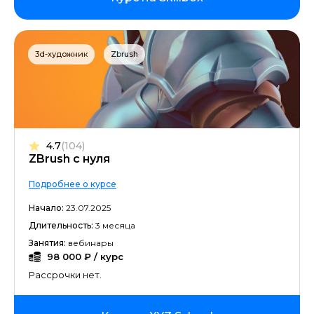
3d-художник
Zbrush
4.7
(104)
ZBrush с нуля
Подробнее о курсе
Начало:
23.07.2025
Длительность:
3 месяца
Занятия:
вебинары
98 000 ₽ / курс
Рассрочки нет.