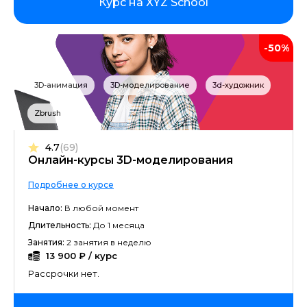
Курс на XYZ School
-50%
3D-анимация
3D-моделирование
3d-художник
Zbrush
4.7
(69)
Онлайн-курсы 3D-моделирования
Подробнее о курсе
Начало:
В любой момент
Длительность:
До 1 месяца
Занятия:
2 занятия в неделю
13 900 ₽ / курс
Рассрочки нет.