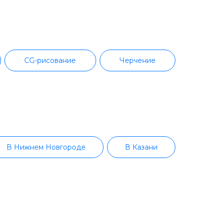
CG-рисование
Черчение
ми
Нарративный дизайн
Procreate
ском планшете
Substance Painter
Motion-дизайн
Web-дизайн
В Нижнем Новгороде
В Казани
Геймдизайн
Adobe Photoshop
В Красноярске
В Перми
Figma
Adobe Illustrator
В Тольятти
В Майкопе
ini
Изобразительное искусство