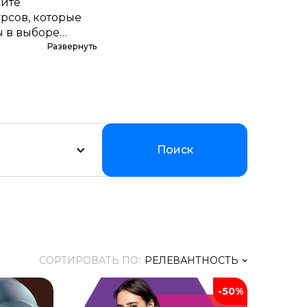
дите
рсов, которые
ы в выборе
бор обучающих
Развернуть
 рассрочки. Мы
уальном
Поиск
СОРТИРОВАТЬ ПО:
РЕЛЕВАНТНОСТЬ
-50%
Релевантность