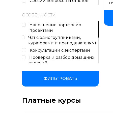
Сессии вопросов и ответов
От
Консультации с наставником
ОСОБЕННОСТИ
Наполнение портфолио
проектами
Чат с одногруппниками,
кураторами и преподавателями
Консультации с экспертами
Проверка и разбор домашних
заданий
Поддержка кураторов и
координаторов учебного
ФИЛЬТРОВАТЬ
процесса
Бессрочный доступ к учебным
материалам
Платные курсы
Сертификат или диплом об
окончании обучения