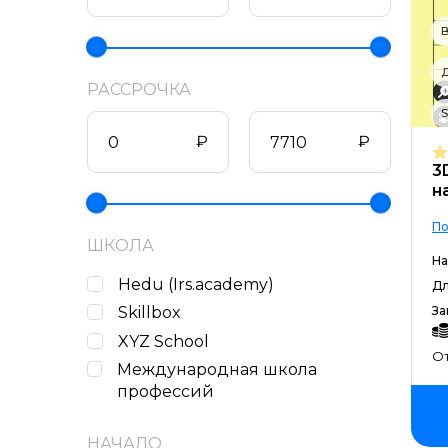
B
РАССРОЧКА
S
₽
₽
3
н
По
ШКОЛА
На
Hedu (Irs.academy)
Дл
Skillbox
За
XYZ School
От
Международная школа
профессий
НАЧАЛО