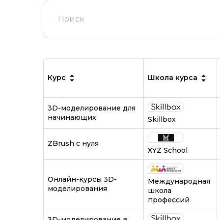
Защита итогового проекта
Подходит новичкам
Курс
Школа курса
3D-моделирование для
начинающих
Skillbox
ZBrush с нуля
XYZ School
Онлайн-курсы 3D-
Международная
моделирования
школа
профессий
3D-моделирование в