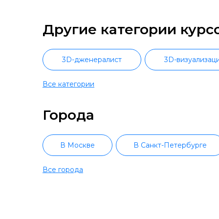
Другие категории курс
3D-дженералист
3D-визуализац
Все категории
CorelDraw
DIALux
Ин
Города
Продуктовый дизайн
Промышлен
Векторная графика
VFX
В Москве
В Санкт-Петербурге
Графический дизайн
UX/UI дизайн
Все города
В Челябинске
В Омске
3D MAX
Дизайн мобильных прил
В Воронеже
В Волгограде
Создание лендингов
AutoCAD