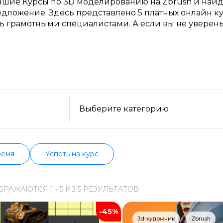
чшие Курсы по 3D моделированию на Zbrush и най
Образ жизни
дложение. Здесь представлено 5 платных онлайн ку
ть грамотными специалистами. А если вы не уверен
Бизнес и финансы
чала попробуйте бесплатные варианты. Большой вы
е, продолжительности, формату, отзывам, условиям
Спорт
нформацию о всех курсах проверенных школ в акт
Саморазвитие
Другое
Выберите категорию
Рукоделие
ремя
Успеть на курс
Программирование
БРАЖАЮТСЯ
1 -
5
ИЗ
5
РЕЗУЛЬТАТОВ
Web-разработка
-45%
Python-разработка
3d-художник
Zbrush