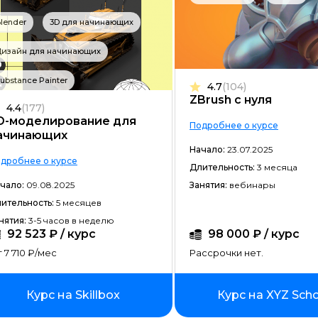
Мобильная разработка
lender
3D для начинающих
JavaScript-разработка
Дизайн для начинающих
Frontend-разработка
ubstance Painter
4.7
(104)
Разработка игр
ZBrush с нуля
4.4
(177)
Системное администрирование
D-моделирование для
Подробнее о курсе
ачинающих
Java-разработка
Начало:
23.07.2025
дробнее о курсе
Длительность:
3 месяца
Android-разработка
чало:
09.08.2025
Занятия:
вебинары
PHP-разработка
ительность:
5 месяцев
нятия:
3-5 часов в неделю
Верстка на HTML/CSS
92 523 ₽ / курс
98 000 ₽ / курс
DevOps
 7 710 ₽/мес
Рассрочки нет.
QA-тестирование
Курс на Skillbox
Курс на XYZ Sch
IOS-разработка