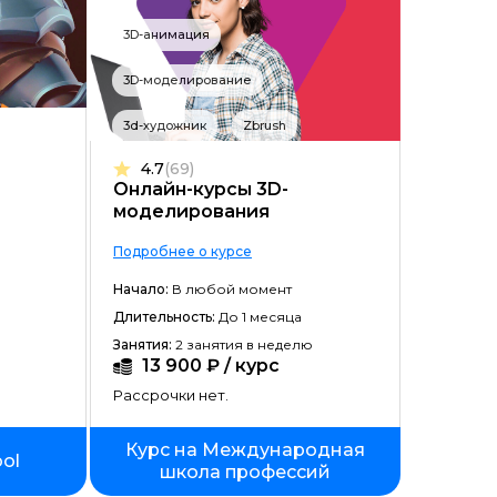
Заголовок
3D-анимация
Цена ↑
3D-моделирование
Цена ↓
3d-художник
Zbrush
Рассрочка ↑
4.7
(69)
Рассрочка ↓
Онлайн-курсы 3D-
моделирования
Начало ↑
Подробнее о курсе
Начало ↓
Начало:
В любой момент
Длительность ↑
Длительность:
До 1 месяца
Занятия:
2 занятия в неделю
Длительность ↓
13 900 ₽ / курс
Рассрочки нет.
Курс на Международная
ool
школа профессий