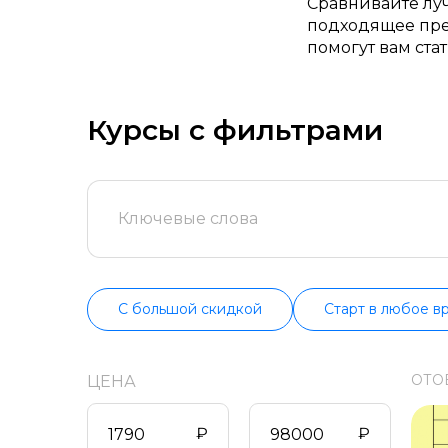
Сравнивайте лу
подходящее пре
помогут вам ста
профессии, сна
программ по цен
поддерживаем и
Курсы с фильтрами
состоянии.
С большой скидкой
Старт в любое в
ОТО
ЦЕНА
₽
₽