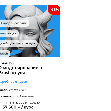
Разработка игр на Unity
-45%
Информационная безопасность
Разработка на C#
3D-моделирование
Разработка на C++
Композиция
Разработка на Kotlin
Дизайн для начинающих
Разработка игр на Unreal Engine
brush
Разработка на Swift
4.4
(177)
Фреймворк Laravel
D-моделирование в
Brush с нуля
Golang-разработка
дробнее о курсе
VR/AR разработка
чало:
09.08.2025
1C-разработка
ительность:
2 месяца
нятия:
3-5 часов в неделю
Фреймворк React.JS
37 500 ₽ / курс