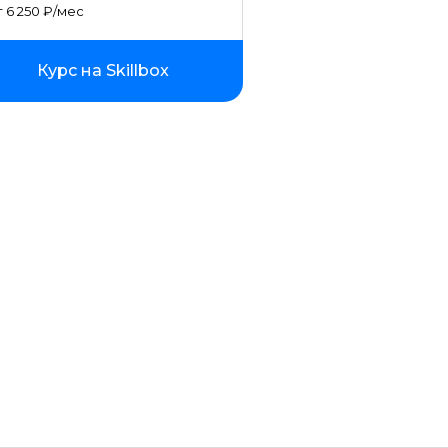
Фреймворк Spring
 6 250 ₽/мес
Фреймворк Django
Курс на Skillbox
Фреймворк Node.JS
Работа с GIT
Фреймворк Flutter
Алгоритмы и структуры данных
ООП
Программирование с нуля
Программирование с трудоустр
Docker
Работа с Ansible
Kubernetes