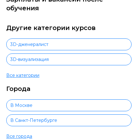
обучения
Другие категории курсов
3D-дженералист
3D-визуализация
Adobe InDesign
Все категории
Города
Adobe Animate
CG-рисование
В Москве
Черчение
В Санкт-Петербурге
CorelDraw
В Новосибирске
Все города