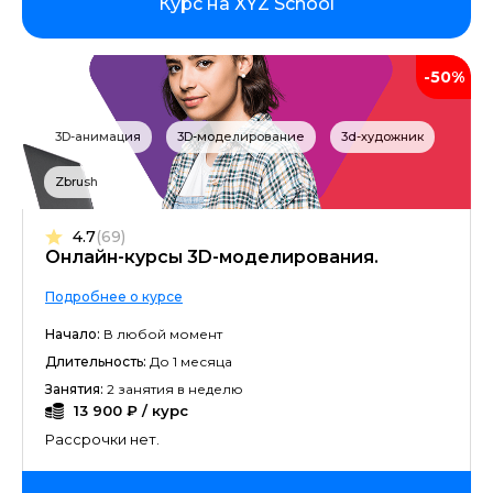
Курс на XYZ School
-50%
3D-анимация
3D-моделирование
3d-художник
Zbrush
4.7
(69)
Онлайн-курсы 3D-моделирования.
Подробнее о курсе
Начало:
В любой момент
Длительность:
До 1 месяца
Занятия:
2 занятия в неделю
13 900 ₽ / курс
Рассрочки нет.