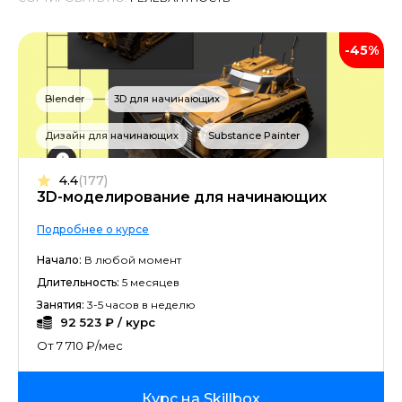
-45%
Blender
3D для начинающих
Дизайн для начинающих
Substance Painter
4.4
(177)
3D-моделирование для начинающих
Подробнее о курсе
Начало:
В любой момент
Длительность:
5 месяцев
Занятия:
3-5 часов в неделю
92 523 ₽ / курс
От 7 710 ₽/мес
Курс на Skillbox