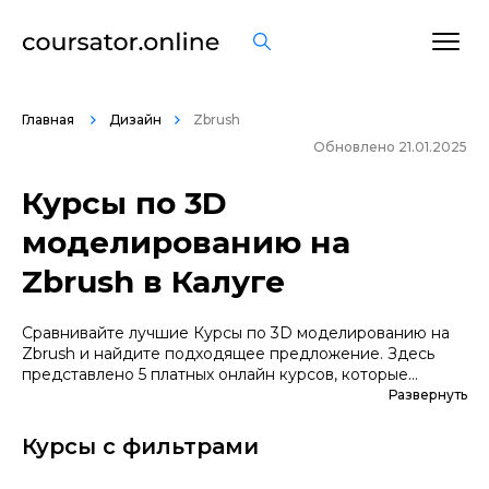
Главная
Дизайн
Zbrush
Обновлено 21.01.2025
Курсы по 3D
моделированию на
Zbrush в Калуге
Сравнивайте лучшие Курсы по 3D моделированию на
Zbrush и найдите подходящее предложение. Здесь
представлено 5 платных онлайн курсов, которые
помогут вам стать грамотными специалистами. А если
Развернуть
вы не уверены в выборе профессии, сначала
попробуйте бесплатные варианты. Большой выбор
Курсы с фильтрами
обучающих программ по цене, продолжительности,
формату, отзывам, условиям рассрочки. Мы