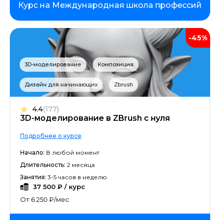
Курс на Международная школа профессий
-45%
3D-моделирование
Композиция
Дизайн для начинающих
Zbrush
4.4
(177)
3D-моделирование в ZBrush с нуля
Подробнее о курсе
Начало:
В любой момент
Длительность:
2 месяца
Занятия:
3-5 часов в неделю
37 500 ₽ / курс
От 6 250 ₽/мес