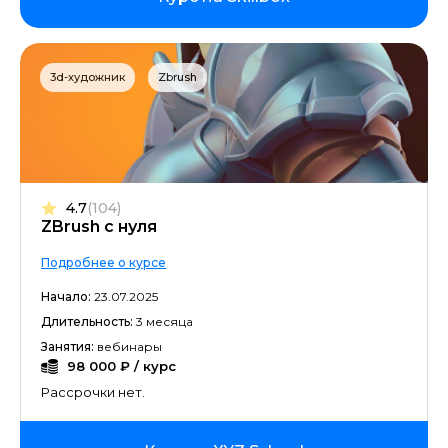
3d-художник
Zbrush
4.7
(104)
ZBrush с нуля
Подробнее о курсе
Начало:
23.07.2025
Длительность:
3 месяца
Занятия:
вебинары
98 000 ₽ / курс
Рассрочки нет.