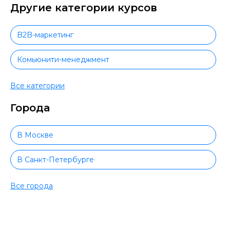
Другие категории курсов
B2B-маркетинг
Комьюнити-менеджмент
Контент-менеджер
Все категории
Города
Продвижение на маркетплейсах
Создание чат-ботов
В Москве
Создание и продвижение интернет-магазина
В Санкт-Петербурге
Таргетолог
В Новосибирске
Все города
Телеграм маркетинг
В Екатеринбурге