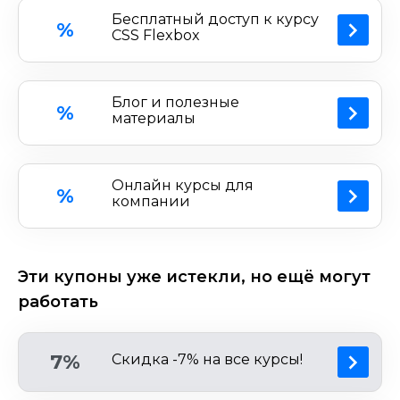
онлайн-школе вы сможете освоить следующие
Бесплатный доступ к курсу
%
языки программирования: Docker, Ansible, Java
CSS Flexbox
Script, React, Next.js и другие. Если
вы
заинтересовались
обучением
и
хотите
получить
скидку
,
промокоды
Purple School
Блог и полезные
%
материалы
позволят
вам
пройти
обучение
за
минимальную
сумму
. или с приятными
бонусами
Онлайн курсы для
%
компании
Эти купоны уже истекли, но ещё могут
работать
7%
Скидка -7% на все курсы!