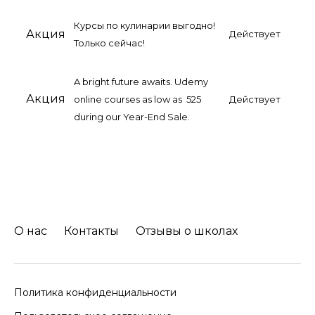
Курсы по кулинарии выгодно!
Акция
Действует
Только сейчас!
A bright future awaits. Udemy
Акция
online courses as low as ₹ 525
Действует
during our Year-End Sale.
О нас
Контакты
Отзывы о школах
Политика конфиденциальности