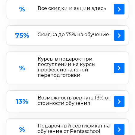
начинающих, так и для практикующих
%
Все скидки и акции здесь
дизайнеров, и проводится опытными
преподавателями. Курсы проходят онлайн, что
обеспечивает гибкость и удобство в обучении.
Промокод Pentaschool позволяет приобрести
75%
Скидка до 75% на обучение
курс по выгодной цене.
Курсы в подарок при
поступлении на курсы
%
профессиональной
переподготовки
Возможность вернуть 13% от
13%
стоимости обучения
Подарочный сертификат на
%
обучение от Pentaschool