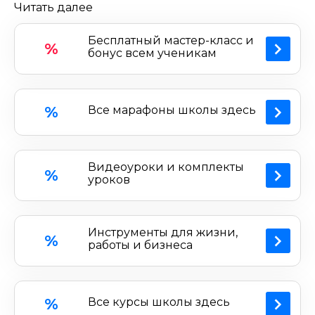
Читать далее
предлагает гибкий формат обучения,
доступные цены, возможность общения с
Бесплатный мастер-класс и
%
преподавателями и студентами, а также
бонус всем ученикам
обратную связь. Промокод Школы
визуализации данных Excellent позволяет
приобрести курс по выгодной цене.
%
Все марафоны школы здесь
Видеоуроки и комплекты
%
уроков
Инструменты для жизни,
%
работы и бизнеса
%
Все курсы школы здесь