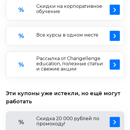
материала студентами.Промокод
Changellenge
Скидки на корпоративное
%
Education позволяет приобрести курс по
обучение
выгодной цене.
%
Все курсы в одном месте
Рассылка от Changellenge
%
education, полезные статьи
и свежие акции
Эти купоны уже истекли, но ещё могут
работать
Cкидка 20 000 рублей по
%
промокоду!